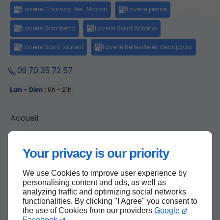
09 70 35 72 57
Lun - Dim :
6h - 21h
Accueil
Contactez-nous
Mentions légales
Your privacy is our priority
Plan du site
We use Cookies to improve user experience by
personalising content and ads, as well as
analyzing traffic and optimizing social networks
functionalities. By clicking "I Agree" you consent to
Haut de page
the use of Cookies from our providers
Google
Facebook
.